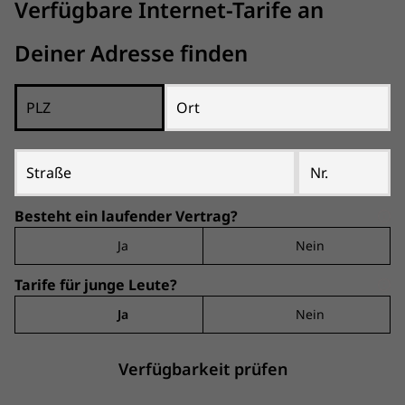
Verfügbare Internet-Tarife an
Deiner Adresse finden
PLZ
Ort
Straße
Nr.
Besteht ein laufender Vertrag?
Ja
Nein
Tarife für junge Leute?
Ja
Nein
Verfügbarkeit prüfen